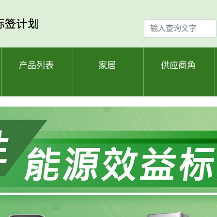
输
入
查
询
产品列表
家居
供应商角
文
字