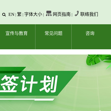
EN
繁
字体大小
网页指南
联络我们
查
|
|
|
|
询
文
字
宣传与教育
常见问题
咨询