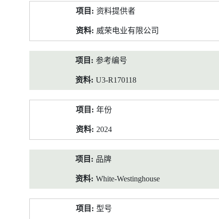
产
资料提供者
品
资
威荣电业有限公司
料
参考编号
U3-R170118
年份
2024
品牌
White-Westinghouse
型号