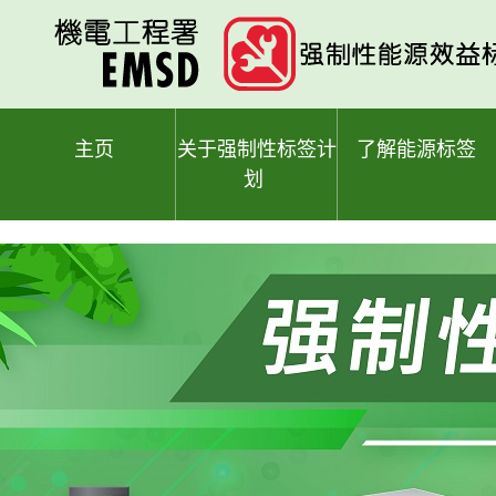
跳
至
主
要
内
容
主页
关于强制性标签计
了解能源标签
划