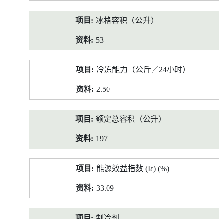
冰格容积（公升）
53
冷冻能力（公斤／24小时）
2.50
额定总容积（公升）
197
能源效益指数 (Iε) (%)
33.09
制冷剂