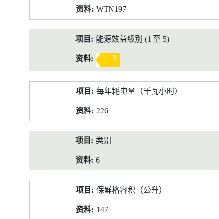
WTN197
能源效益級別 (1 至 5)
3
每年耗电量（千瓦小时）
226
类别
6
保鲜格容积（公升）
147