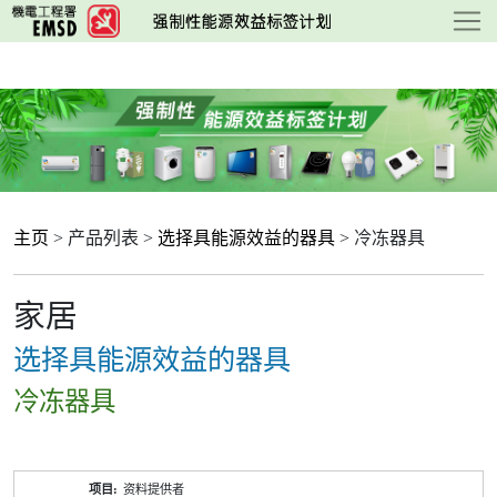
跳
至
主
要
内
容
主页
> 产品列表 >
选择具能源效益的器具
> 冷冻器具
家居
选择具能源效益的器具
冷冻器具
产
资料提供者
品