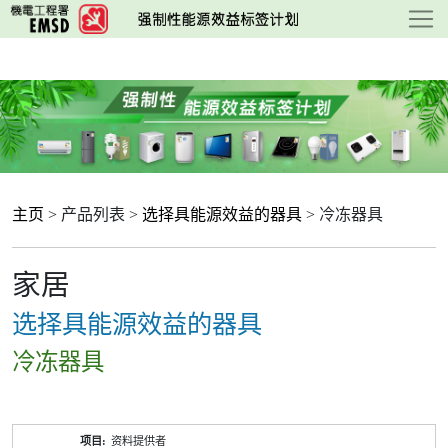
跳
至
主
要
内
容
主页
> 产品列表 >
选择具能源效益的器具
> 冷冻器具
家居
选择具能源效益的器具
冷冻器具
产
资料提供者
品