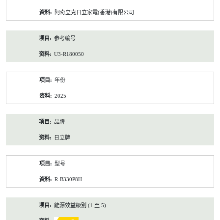
资
阿奇立克日立家電(香港)有限公司
料
参考编号
U3-R180050
年份
2025
品牌
日立牌
型号
R-B330P8H
能源效益級別 (1 至 5)