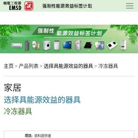
跳
至
主
要
内
容
主页
> 产品列表 >
选择具能源效益的器具
> 冷冻器具
家居
选择具能源效益的器具
冷冻器具
产
资料提供者
品