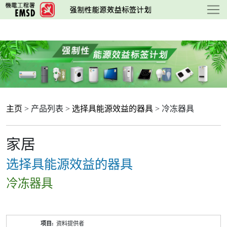
跳
至
主
要
内
容
主页
> 产品列表 >
选择具能源效益的器具
> 冷冻器具
家居
选择具能源效益的器具
冷冻器具
产
资料提供者
品