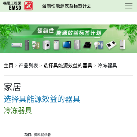
跳
至
主
要
内
容
主页
> 产品列表 >
选择具能源效益的器具
> 冷冻器具
家居
选择具能源效益的器具
冷冻器具
产
资料提供者
品