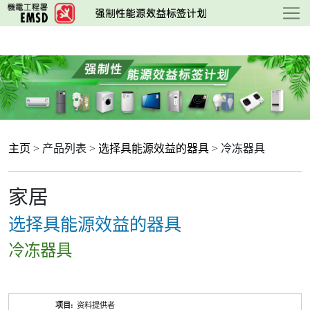
跳
至
主
要
内
容
主页
> 产品列表 >
选择具能源效益的器具
> 冷冻器具
家居
选择具能源效益的器具
冷冻器具
产
资料提供者
品