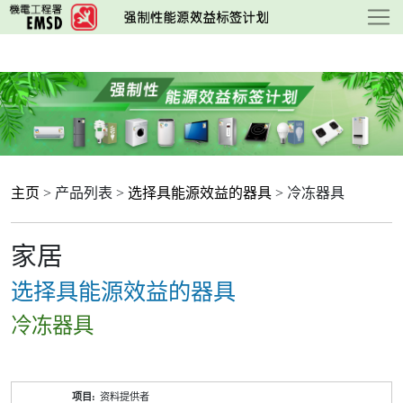
跳
至
主
要
内
容
主页
> 产品列表 >
选择具能源效益的器具
> 冷冻器具
家居
选择具能源效益的器具
冷冻器具
产
资料提供者
品