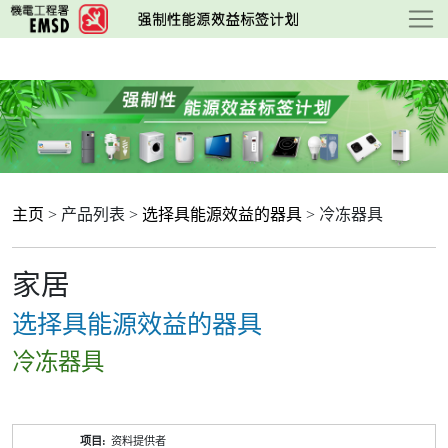
跳
至
主
要
内
容
主页
> 产品列表 >
选择具能源效益的器具
> 冷冻器具
家居
选择具能源效益的器具
冷冻器具
产
资料提供者
品