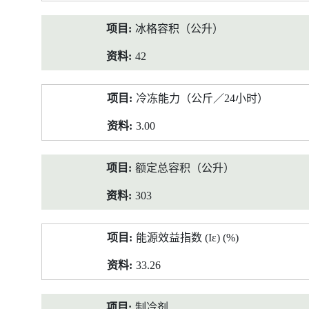
冰格容积（公升）
42
冷冻能力（公斤／24小时）
3.00
额定总容积（公升）
303
能源效益指数 (Iε) (%)
33.26
制冷剂