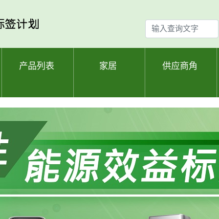
输
入
查
询
产品列表
家居
供应商角
文
字