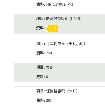
NR-C370GH-W3
能源效益級別 (1 至 5)
3
每年耗电量（千瓦小时）
258
类别
6
保鲜格容积（公升）
261