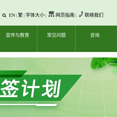
EN
繁
字体大小
网页指南
联络我们
查
|
|
|
|
询
文
字
宣传与教育
常见问题
咨询