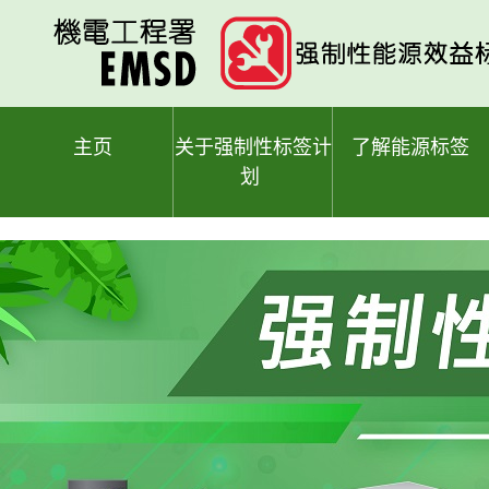
跳
至
主
要
内
容
主页
关于强制性标签计
了解能源标签
划