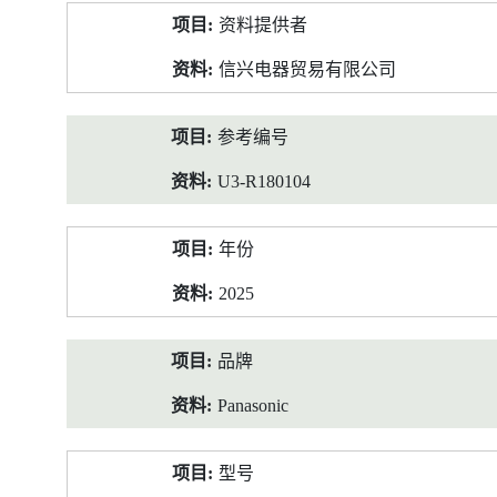
产
资料提供者
品
资
信兴电器贸易有限公司
料
参考编号
U3-R180104
年份
2025
品牌
Panasonic
型号