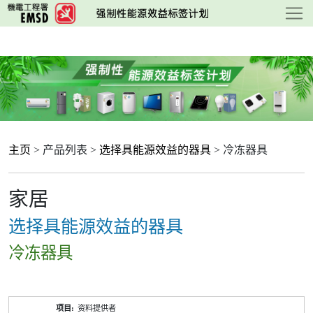
跳
至
主
要
内
容
主页
> 产品列表 >
选择具能源效益的器具
> 冷冻器具
家居
选择具能源效益的器具
冷冻器具
产
资料提供者
品