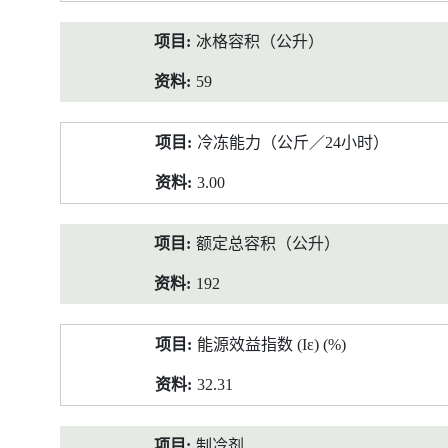
冰格容积（公升）
59
冷冻能力（公斤／24小时）
3.00
额定总容积（公升）
192
能源效益指数 (Iε) (%)
32.31
制冷剂