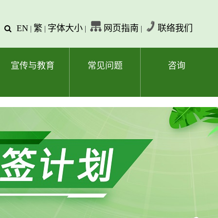
EN
繁
字体大小
网页指南
联络我们
查
|
|
|
|
询
文
字
宣传与教育
常见问题
咨询