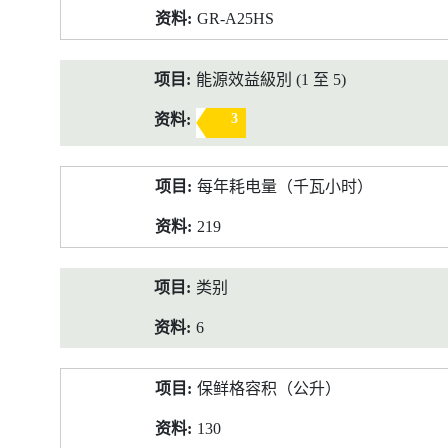
GR-A25HS
能源效益級別 (1 至 5)
3
每年耗电量（千瓦小时）
219
类别
6
保鲜格容积（公升）
130