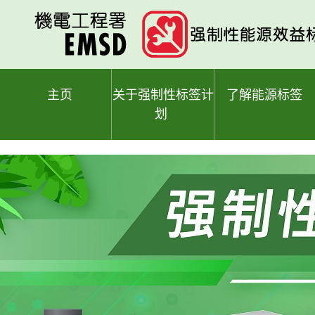
跳
至
主
要
内
容
主页
关于强制性标签计
了解能源标签
划