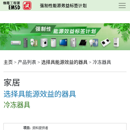
跳
至
主
要
内
容
主页
> 产品列表 >
选择具能源效益的器具
> 冷冻器具
家居
选择具能源效益的器具
冷冻器具
产
资料提供者
品