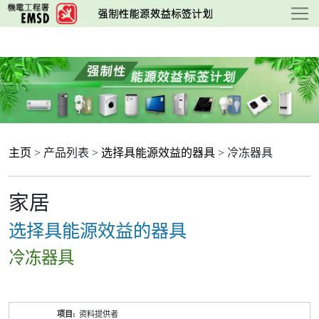
跳
至
主
要
内
容
主页
> 产品列表 >
选择具能源效益的器具
> 冷冻器具
家居
选择具能源效益的器具
冷冻器具
产
资料提供者
品