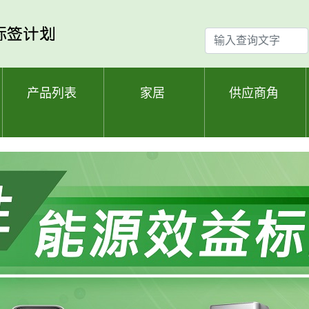
输
入
查
询
产品列表
家居
供应商角
文
字