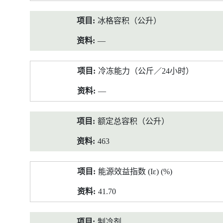
冰格容积（公升）
—
冷冻能力（公斤／24小时）
—
额定总容积（公升）
463
能源效益指数 (Iε) (%)
41.70
制冷剂