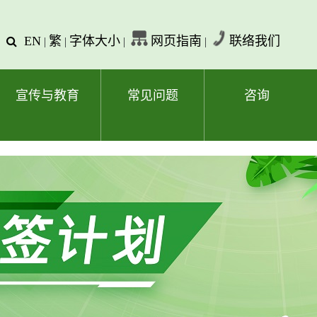
EN
繁
字体大小
网页指南
联络我们
查
|
|
|
|
询
文
字
宣传与教育
常见问题
咨询