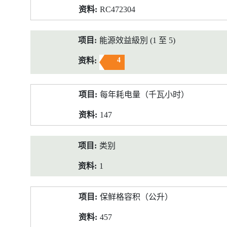
RC472304
能源效益級別 (1 至 5)
4
每年耗电量（千瓦小时）
147
类别
1
保鲜格容积（公升）
457