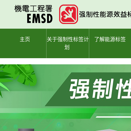
跳
至
主
要
内
容
主页
关于强制性标签计
了解能源标签
划