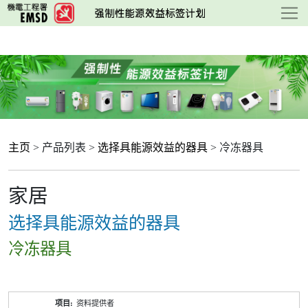
跳
至
主
要
内
容
主页
> 产品列表 >
选择具能源效益的器具
> 冷冻器具
家居
选择具能源效益的器具
冷冻器具
产
资料提供者
品