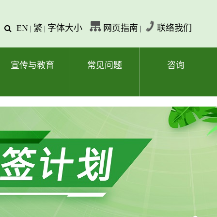
EN
繁
字体大小
网页指南
联络我们
查
|
|
|
|
询
文
字
宣传与教育
常见问题
咨询