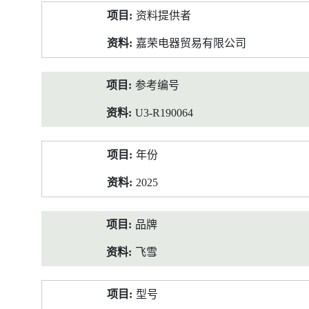
产
资料提供者
品
资
嘉荣电器贸易有限公司
料
参考编号
U3-R190064
年份
2025
品牌
飞雪
型号