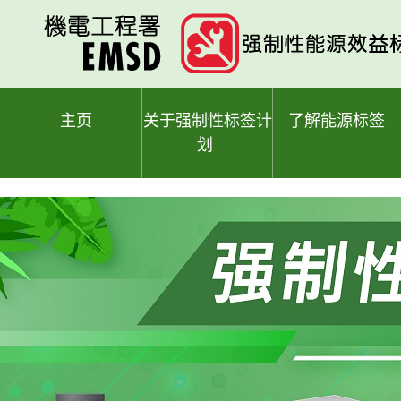
跳
至
主
要
内
容
主页
关于强制性标签计
了解能源标签
划