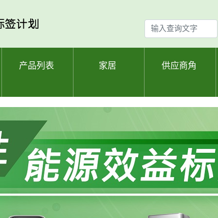
输
入
查
询
产品列表
家居
供应商角
文
字