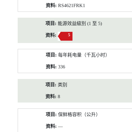
RS4621FRK1
能源效益級別 (1 至 5)
5
每年耗电量（千瓦小时）
336
类别
8
保鲜格容积（公升）
—