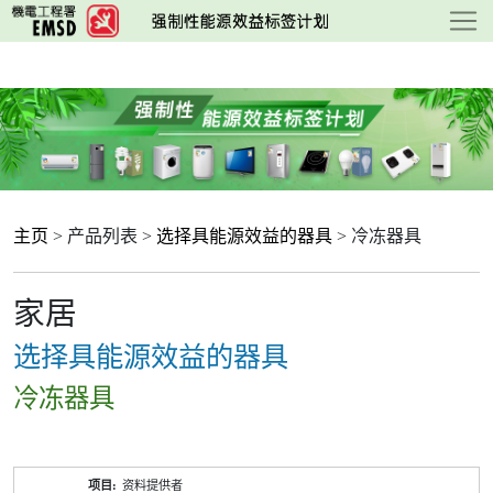
跳
至
主
要
内
容
主页
> 产品列表 >
选择具能源效益的器具
> 冷冻器具
家居
选择具能源效益的器具
冷冻器具
产
资料提供者
品