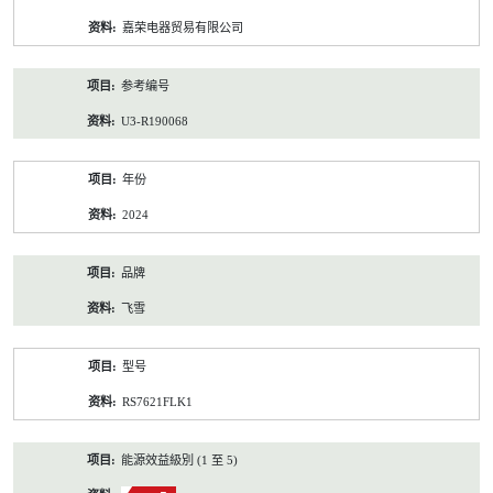
资
嘉荣电器贸易有限公司
料
参考编号
U3-R190068
年份
2024
品牌
飞雪
型号
RS7621FLK1
能源效益級別 (1 至 5)