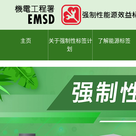
跳
至
主
要
内
容
主页
关于强制性标签计
了解能源标签
划