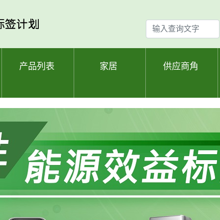
输
入
查
询
产品列表
家居
供应商角
文
字