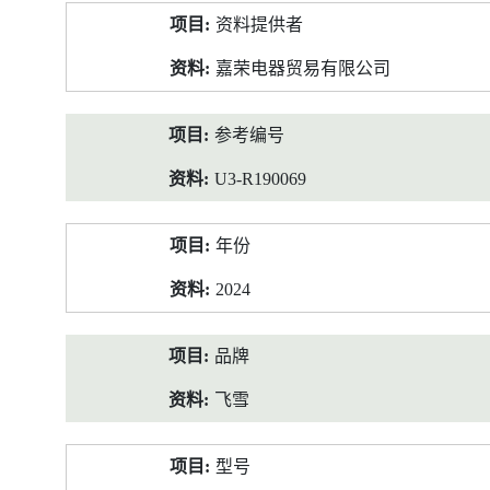
产
资料提供者
品
资
嘉荣电器贸易有限公司
料
参考编号
U3-R190069
年份
2024
品牌
飞雪
型号