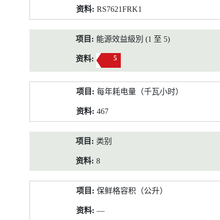
RS7621FRK1
能源效益級別 (1 至 5)
5
每年耗电量（千瓦小时）
467
类别
8
保鲜格容积（公升）
—