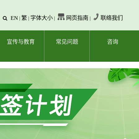
EN
繁
字体大小
网页指南
联络我们
查
|
|
|
|
询
文
字
宣传与教育
常见问题
咨询