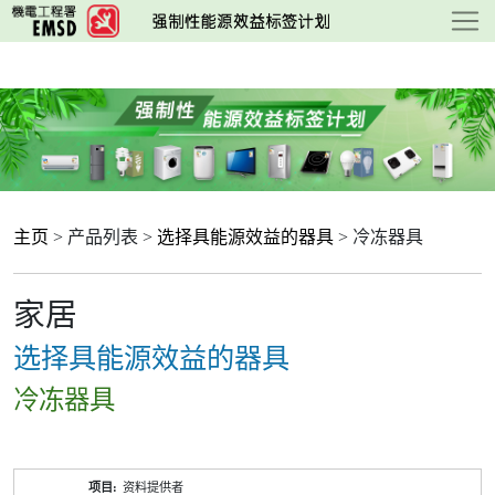
跳
至
主
要
内
容
主页
> 产品列表 >
选择具能源效益的器具
> 冷冻器具
家居
选择具能源效益的器具
冷冻器具
产
资料提供者
品