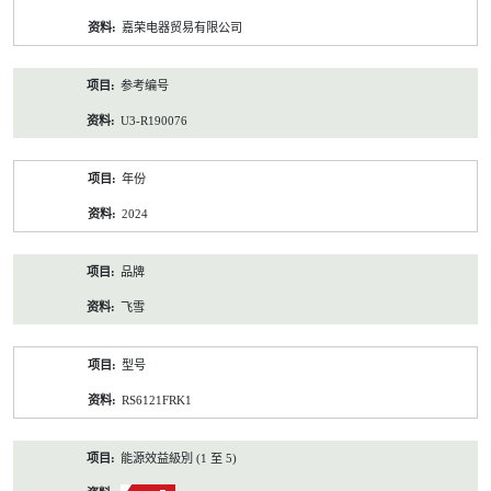
资
嘉荣电器贸易有限公司
料
参考编号
U3-R190076
年份
2024
品牌
飞雪
型号
RS6121FRK1
能源效益級別 (1 至 5)