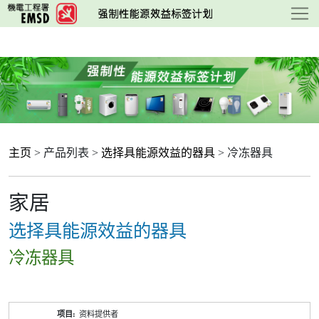
跳
至
主
要
内
容
主页
> 产品列表 >
选择具能源效益的器具
> 冷冻器具
家居
选择具能源效益的器具
冷冻器具
产
资料提供者
品