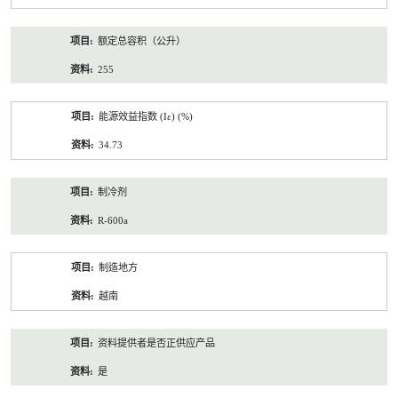
额定总容积（公升）
255
能源效益指数 (Iε) (%)
34.73
制冷剂
R-600a
制造地方
越南
资料提供者是否正供应产品
是