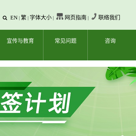
EN
繁
字体大小
网页指南
联络我们
查
|
|
|
|
询
文
字
宣传与教育
常见问题
咨询