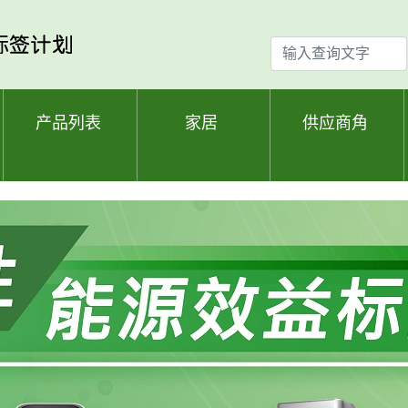
输
入
查
询
产品列表
家居
供应商角
文
字