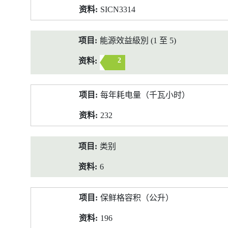
SICN3314
能源效益級別 (1 至 5)
2
每年耗电量（千瓦小时）
232
类别
6
保鲜格容积（公升）
196