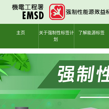
跳
至
主
要
内
容
主页
关于强制性标签计
了解能源标签
划