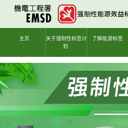
跳
至
主
要
内
容
主页
关于强制性标签计
了解能源标签
划