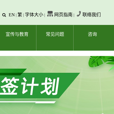
EN
繁
字体大小
网页指南
联络我们
查
|
|
|
|
询
文
字
宣传与教育
常见问题
咨询