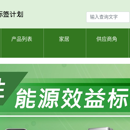
输
入
查
询
产品列表
家居
供应商角
文
字