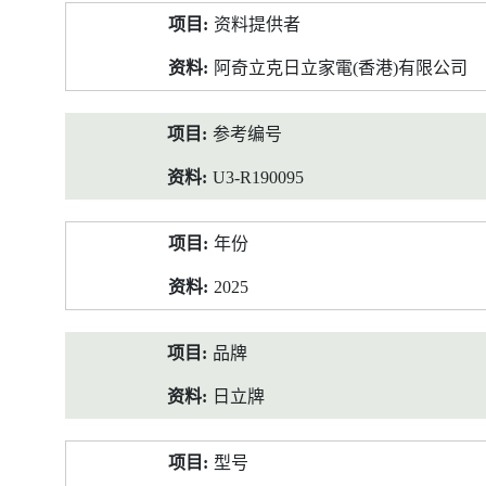
产
资料提供者
品
资
阿奇立克日立家電(香港)有限公司
料
参考编号
U3-R190095
年份
2025
品牌
日立牌
型号