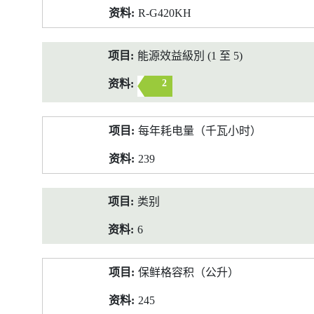
R-G420KH
能源效益級別 (1 至 5)
2
每年耗电量（千瓦小时）
239
类别
6
保鲜格容积（公升）
245