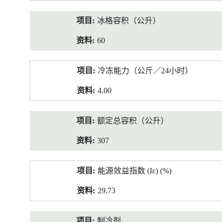
冰格容积（公升）
60
冷冻能力（公斤／24小时）
4.00
额定总容积（公升）
307
能源效益指数 (Iε) (%)
29.73
制冷剂