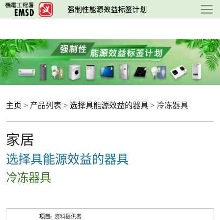
跳
至
主
要
内
容
主页
> 产品列表 >
选择具能源效益的器具
> 冷冻器具
家居
选择具能源效益的器具
冷冻器具
产
资料提供者
品