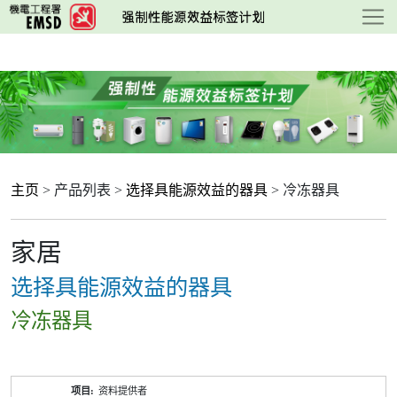
跳
至
主
要
内
容
主页
> 产品列表 >
选择具能源效益的器具
> 冷冻器具
家居
选择具能源效益的器具
冷冻器具
产
资料提供者
品