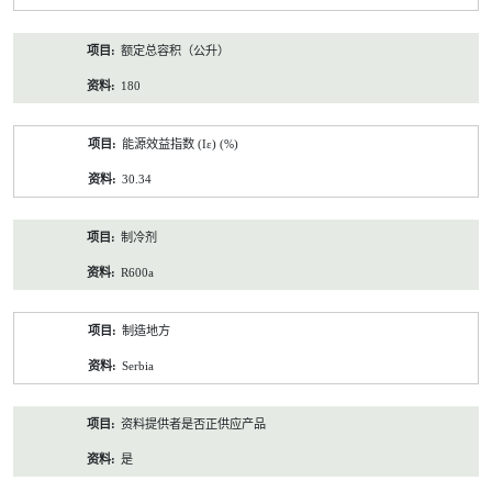
额定总容积（公升）
180
能源效益指数 (Iε) (%)
30.34
制冷剂
R600a
制造地方
Serbia
资料提供者是否正供应产品
是