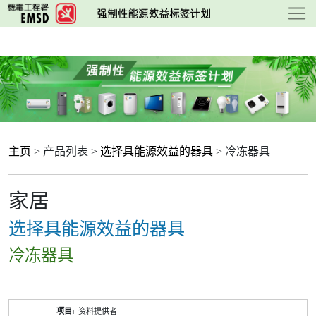
跳
至
主
要
内
容
主页
> 产品列表 >
选择具能源效益的器具
> 冷冻器具
家居
选择具能源效益的器具
冷冻器具
产
资料提供者
品