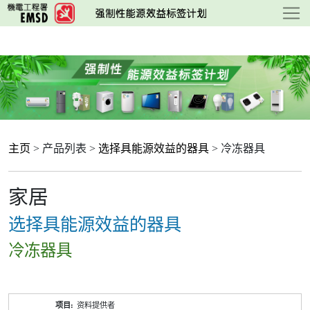
跳
至
主
要
内
容
主页
> 产品列表 >
选择具能源效益的器具
> 冷冻器具
家居
选择具能源效益的器具
冷冻器具
产
资料提供者
品