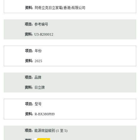
资
阿奇立克日立家電(香港)有限公司
料
参考编号
U3-R200012
年份
2025
品牌
日立牌
型号
R-BX380PH9
能源效益級別 (1 至 5)