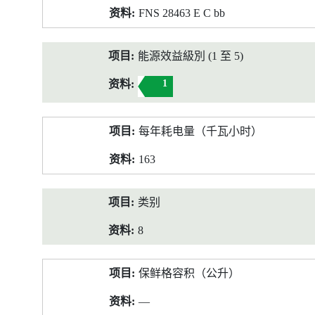
FNS 28463 E C bb
能源效益級別 (1 至 5)
1
每年耗电量（千瓦小时）
163
类别
8
保鲜格容积（公升）
—