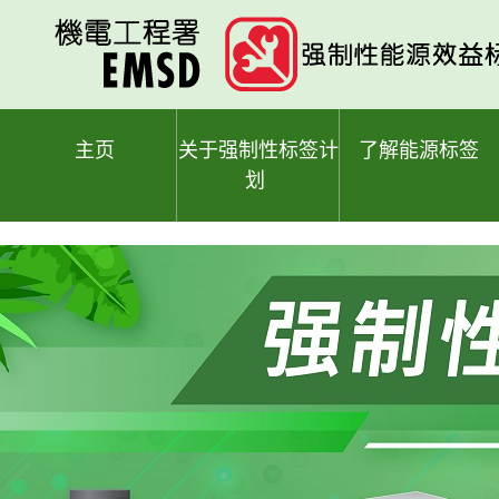
跳
至
主
要
内
容
主页
关于强制性标签计
了解能源标签
划