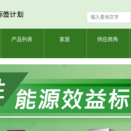
输
入
查
询
产品列表
家居
供应商角
文
字