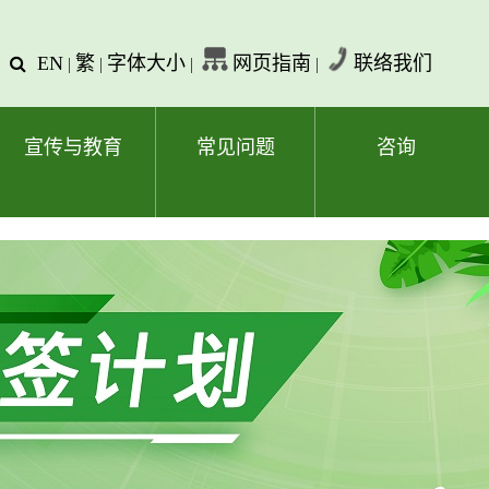
EN
繁
字体大小
网页指南
联络我们
查
|
|
|
|
询
文
字
宣传与教育
常见问题
咨询