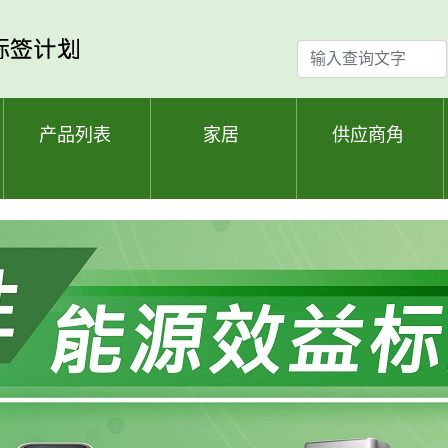
输
入
查
询
产品列表
家居
供应商角
文
字