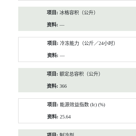
冰格容积（公升）
—
冷冻能力（公斤／24小时）
—
额定总容积（公升）
366
能源效益指数 (Iε) (%)
25.64
制冷剂