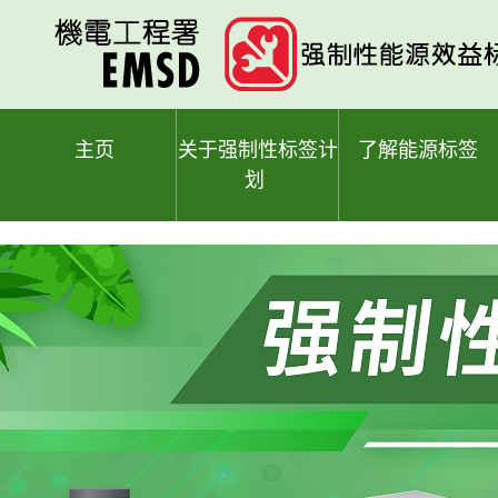
跳
至
主
要
内
容
主页
关于强制性标签计
了解能源标签
划