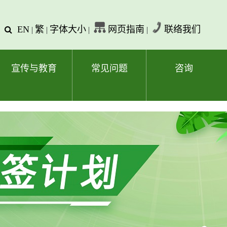
EN
繁
字体大小
网页指南
联络我们
查
|
|
|
|
询
文
字
宣传与教育
常见问题
咨询