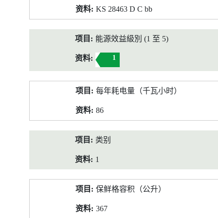
KS 28463 D C bb
能源效益級別 (1 至 5)
1
每年耗电量（千瓦小时）
86
类别
1
保鲜格容积（公升）
367