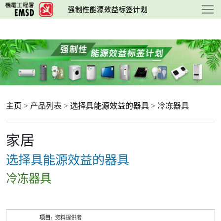
跳
至
主
要
内
容
主页
> 产品列表 >
选择具能源效益的器具
> 冷冻器具
家居
选择具能源效益的器具
冷冻器具
产
资料提供者
品