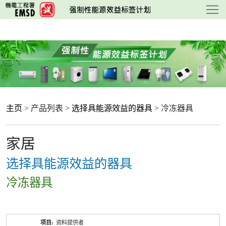
跳
至
主
要
内
容
主页
> 产品列表 >
选择具能源效益的器具
> 冷冻器具
家居
选择具能源效益的器具
冷冻器具
产
资料提供者
品