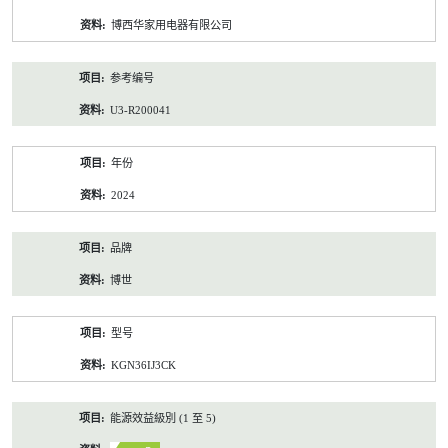
资
博西华家用电器有限公司
料
参考编号
U3-R200041
年份
2024
品牌
博世
型号
KGN36IJ3CK
能源效益級別 (1 至 5)