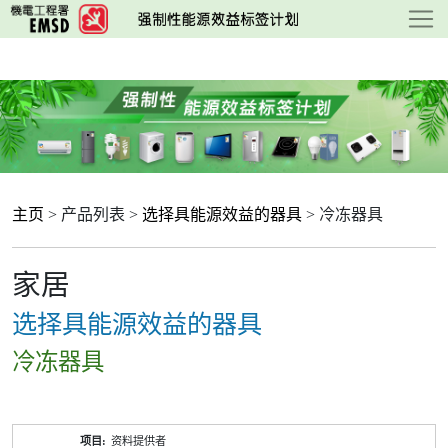
跳
至
主
要
内
容
主页
> 产品列表 >
选择具能源效益的器具
> 冷冻器具
家居
选择具能源效益的器具
冷冻器具
产
资料提供者
品