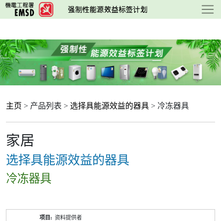
跳
至
主
要
内
容
主页
> 产品列表 >
选择具能源效益的器具
> 冷冻器具
家居
选择具能源效益的器具
冷冻器具
产
资料提供者
品