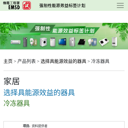
跳
至
主
要
内
容
主页
> 产品列表 >
选择具能源效益的器具
> 冷冻器具
家居
选择具能源效益的器具
冷冻器具
产
资料提供者
品