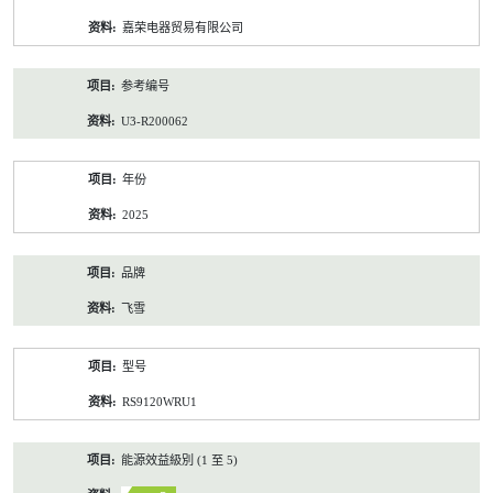
资
嘉荣电器贸易有限公司
料
参考编号
U3-R200062
年份
2025
品牌
飞雪
型号
RS9120WRU1
能源效益級別 (1 至 5)