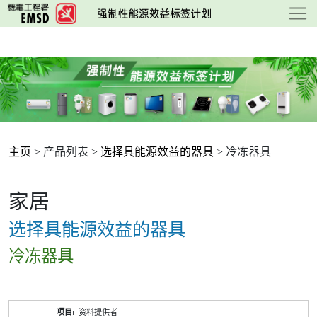
跳
至
主
要
内
容
主页
> 产品列表 >
选择具能源效益的器具
> 冷冻器具
家居
选择具能源效益的器具
冷冻器具
产
资料提供者
品