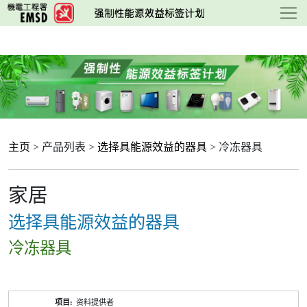
跳
至
主
要
内
容
主页
> 产品列表 >
选择具能源效益的器具
> 冷冻器具
家居
选择具能源效益的器具
冷冻器具
产
资料提供者
品