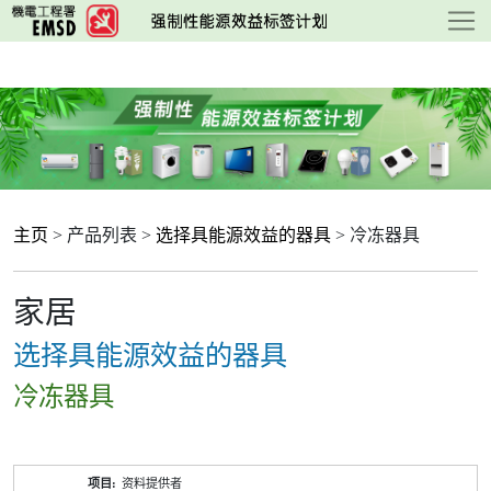
跳
至
主
要
内
容
主页
> 产品列表 >
选择具能源效益的器具
> 冷冻器具
家居
选择具能源效益的器具
冷冻器具
产
资料提供者
品