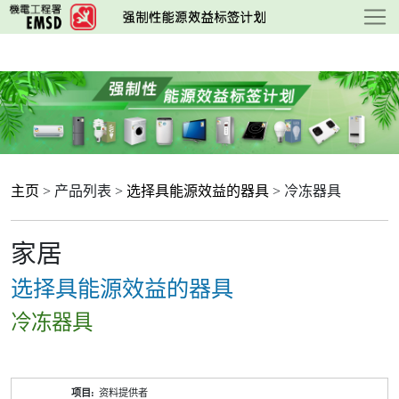
跳
至
主
要
内
容
主页
> 产品列表 >
选择具能源效益的器具
> 冷冻器具
家居
选择具能源效益的器具
冷冻器具
产
资料提供者
品