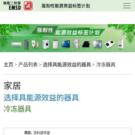
跳
至
主
要
内
容
主页
> 产品列表 >
选择具能源效益的器具
> 冷冻器具
家居
选择具能源效益的器具
冷冻器具
产
资料提供者
品