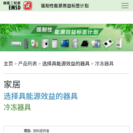
跳
至
主
要
内
容
主页
> 产品列表 >
选择具能源效益的器具
> 冷冻器具
家居
选择具能源效益的器具
冷冻器具
产
资料提供者
品