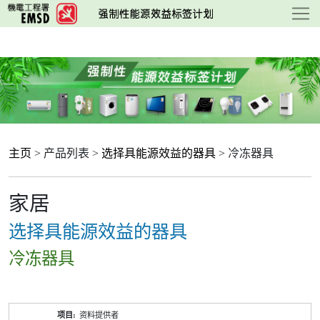
跳
至
主
要
内
容
主页
> 产品列表 >
选择具能源效益的器具
> 冷冻器具
家居
选择具能源效益的器具
冷冻器具
产
资料提供者
品