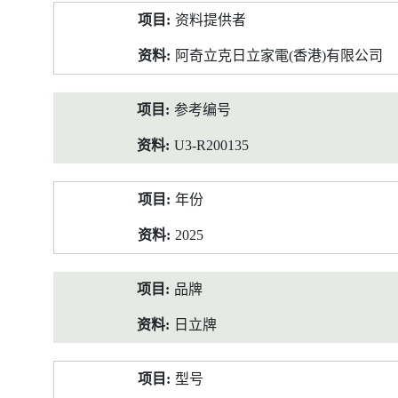
产
资料提供者
品
资
阿奇立克日立家電(香港)有限公司
料
参考编号
U3-R200135
年份
2025
品牌
日立牌
型号