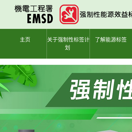
跳
至
主
要
内
容
主页
关于强制性标签计
了解能源标签
划