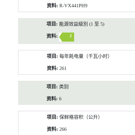
R-VX441PH9
能源效益級別 (1 至 5)
2
每年耗电量（千瓦小时）
261
类别
6
保鲜格容积（公升）
266