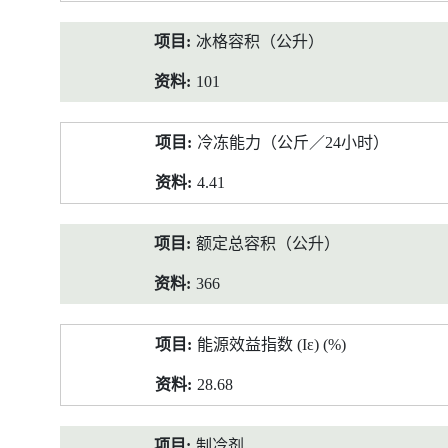
冰格容积（公升）
101
冷冻能力（公斤／24小时）
4.41
额定总容积（公升）
366
能源效益指数 (Iε) (%)
28.68
制冷剂