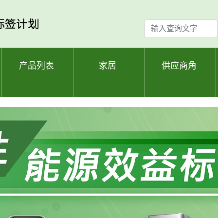
输
入
查
询
产品列表
家居
供应商角
文
字