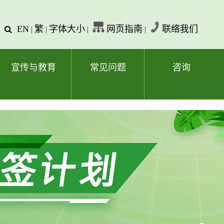
EN
繁
字体大小
网页指南
联络我们
查
|
|
|
|
询
文
字
宣传与教育
常见问题
咨询