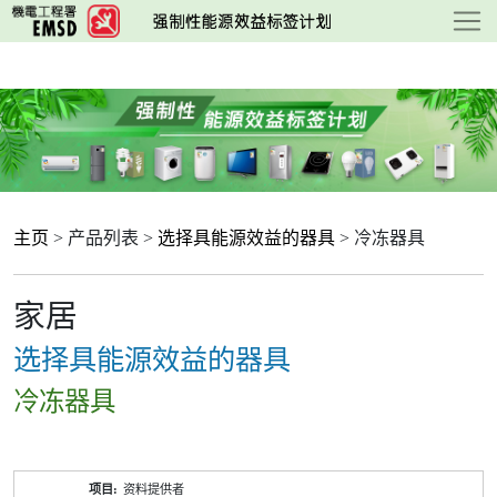
跳
至
主
要
内
容
主页
> 产品列表 >
选择具能源效益的器具
> 冷冻器具
家居
选择具能源效益的器具
冷冻器具
产
资料提供者
品