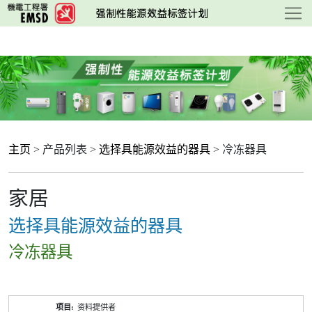
跳
至
主
要
内
容
主页
> 产品列表 >
选择具能源效益的器具
> 冷冻器具
家居
选择具能源效益的器具
冷冻器具
产
资料提供者
品