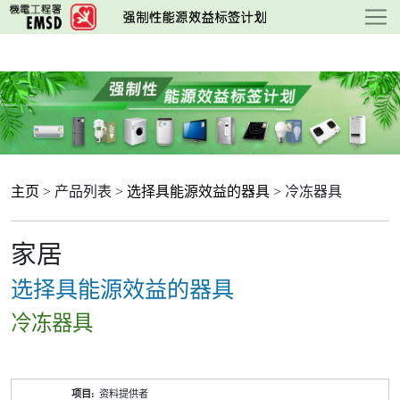
跳
至
主
要
内
容
主页
> 产品列表 >
选择具能源效益的器具
> 冷冻器具
家居
选择具能源效益的器具
冷冻器具
产
资料提供者
品