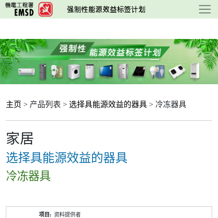
跳
至
主
要
内
容
主页
> 产品列表 >
选择具能源效益的器具
> 冷冻器具
家居
选择具能源效益的器具
冷冻器具
产
资料提供者
品