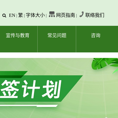
EN
繁
字体大小
网页指南
联络我们
查
|
|
|
|
询
文
字
宣传与教育
常见问题
咨询