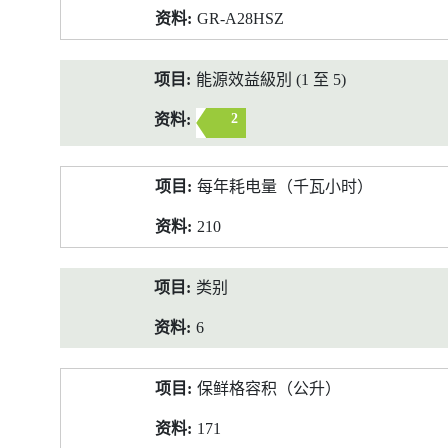
GR-A28HSZ
能源效益級別 (1 至 5)
2
每年耗电量（千瓦小时）
210
类别
6
保鲜格容积（公升）
171