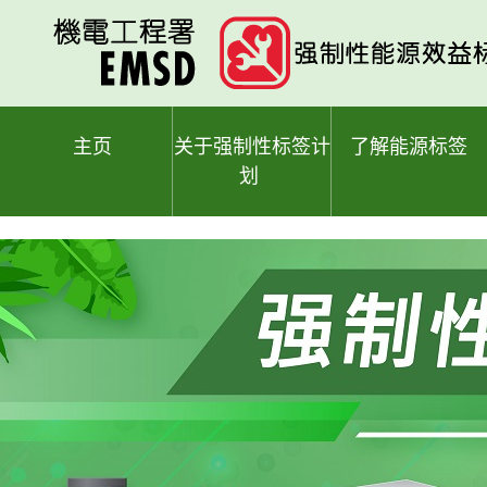
跳
至
主
要
内
容
主页
关于强制性标签计
了解能源标签
划