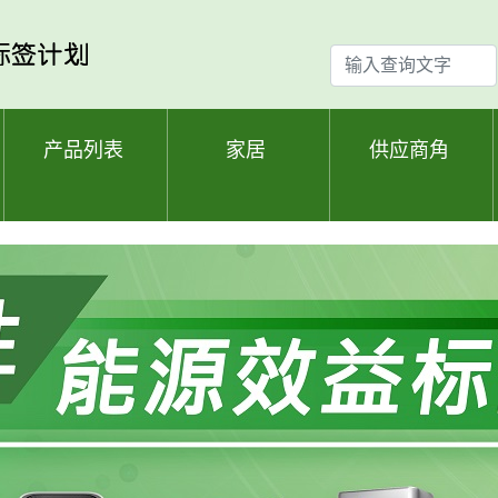
输
入
查
询
产品列表
家居
供应商角
文
字