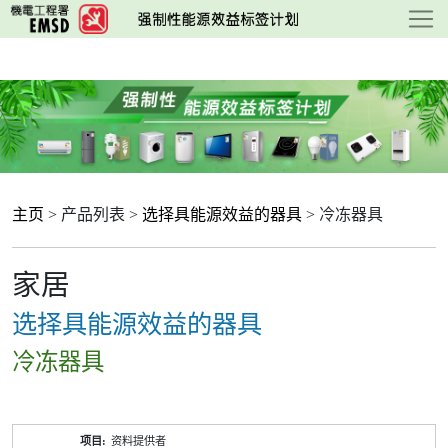
跳
至
主
要
内
容
主页
> 产品列表 >
选择具能源效益的器具
> 冷冻器具
家居
选择具能源效益的器具
冷冻器具
产
资料提供者
品