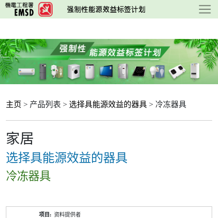
跳
至
主
要
内
容
主页
> 产品列表 >
选择具能源效益的器具
> 冷冻器具
家居
选择具能源效益的器具
冷冻器具
产
资料提供者
品