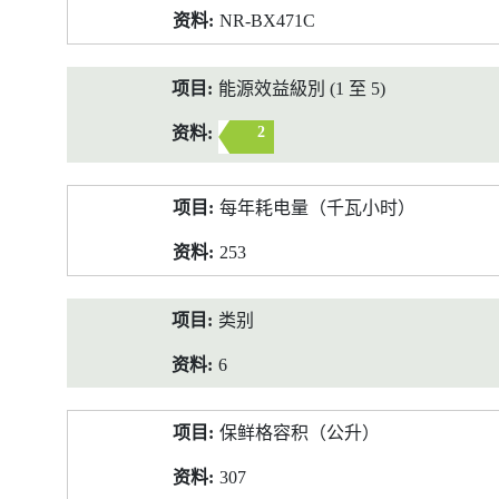
NR-BX471C
能源效益級別 (1 至 5)
2
每年耗电量（千瓦小时）
253
类别
6
保鲜格容积（公升）
307