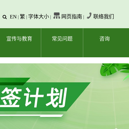
EN
繁
字体大小
网页指南
联络我们
查
|
|
|
|
询
文
字
宣传与教育
常见问题
咨询