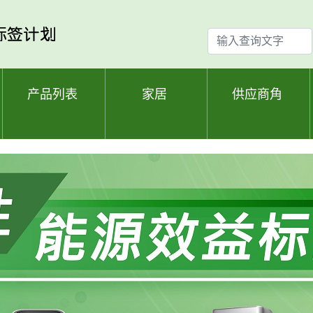
输
入
查
询
产品列表
家居
供应商角
文
字