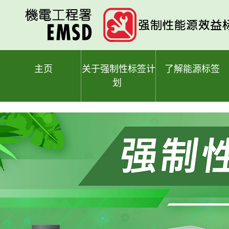
跳
至
主
要
内
容
主页
关于强制性标签计
了解能源标签
划