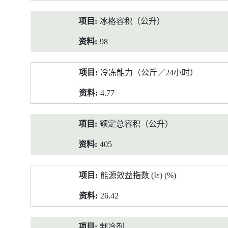
冰格容积（公升）
98
冷冻能力（公斤／24小时）
4.77
额定总容积（公升）
405
能源效益指数 (Iε) (%)
26.42
制冷剂